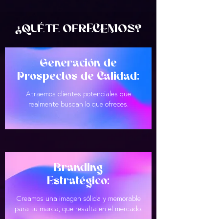
¿QUÉ TE OFRECEMOS?
Generación de
Prospectos de Calidad:
​​Atraemos clientes potenciales que
realmente buscan lo que ofreces.
Branding
Estratégico:​
Creamos una imagen sólida y memorable
para tu marca, que resalta en el mercado.