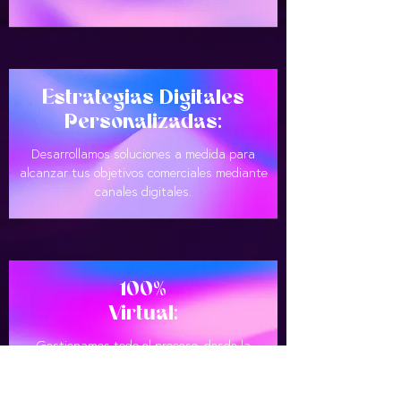
Estrategias Digitales
Personalizadas:
Desarrollamos soluciones a medida para
alcanzar tus objetivos comerciales mediante
canales digitales.
100%
Virtual:
Gestionamos todo el proceso, desde la
estrategia hasta la ejecución, de manera
eficiente y completamente digital.